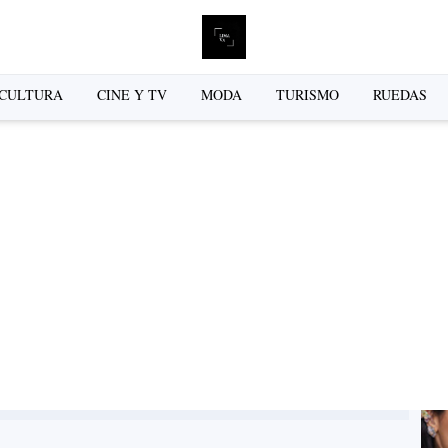
L
CULTURA
CINE Y TV
MODA
TURISMO
RUEDAS
se