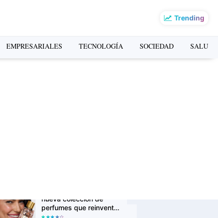
Trending
o más leído de la
EMPRESARIALES
TECNOLOGÍA
SOCIEDAD
SALUD
mana
La Copa Mundial FIFA
2026 impulsó el turismo:
Airbnb revela los
destinos que más
crecieron en búsquedas
PUMA presenta la Ruta
Suede en Barranco: un
recorrido gratuito de
arte, música y cultura
urbana
Avon Iconic Collection: la
nueva colección de
perfumes que reinventa
sus fragancias clásicas