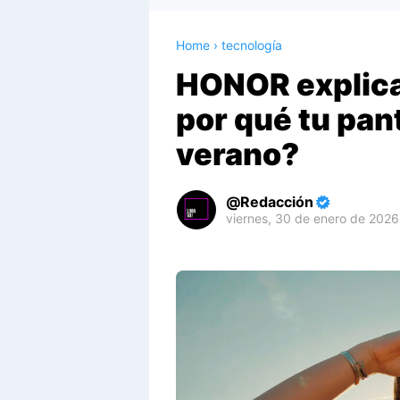
Home
›
tecnología
HONOR explica:
por qué tu pant
verano?
Redacción
viernes, 30 de enero de 2026
Premium
By
Raushan
Design
With
Shroff
Templates