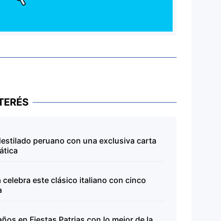
TERÉS
 destilado peruano con una exclusiva carta
ática
celebra este clásico italiano con cinco
a
ños en Fiestas Patrias con lo mejor de la