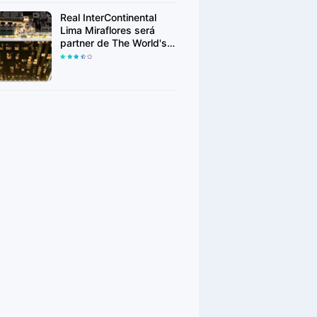
Real InterContinental
Lima Miraflores será
partner de The World's
50 Best Restaurants
2026 y recibirá a la élite
gastronómica mundial