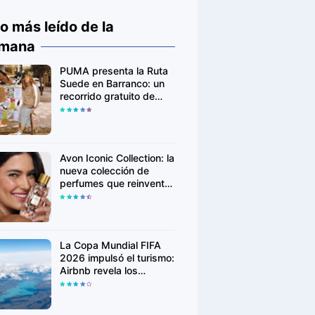
o más leído de la
mana
PUMA presenta la Ruta
Suede en Barranco: un
recorrido gratuito de
arte, música y cultura
urbana
Avon Iconic Collection: la
nueva colección de
perfumes que reinventa
sus fragancias clásicas
para conquistar nuevas
generaciones
La Copa Mundial FIFA
2026 impulsó el turismo:
Airbnb revela los
destinos que más
crecieron en búsquedas