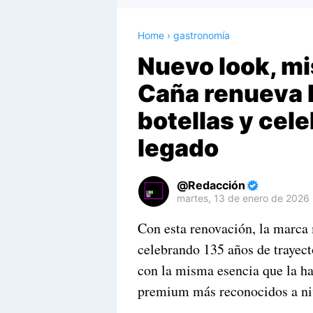
Home
›
gastronomía
Nuevo look, mi
Caña renueva 
botellas y cel
legado
Redacción
martes, 13 de enero de 2026
Premium
Con esta renovación, la marca 
By
celebrando 135 años de trayect
Raushan
Design
con la misma esencia que la h
With
premium más reconocidos a niv
Shroff
Templates