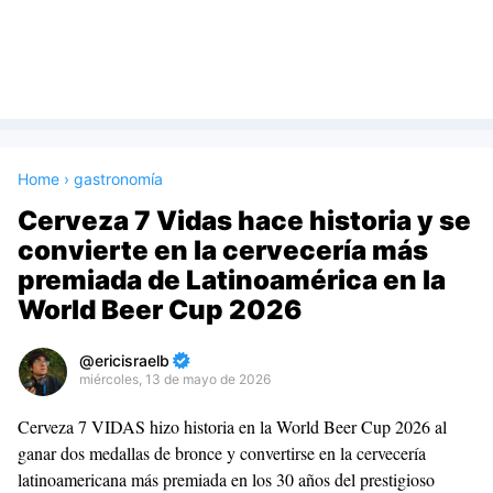
Home
›
gastronomía
Cerveza 7 Vidas hace historia y se
convierte en la cervecería más
premiada de Latinoamérica en la
World Beer Cup 2026
ericisraelb
miércoles, 13 de mayo de 2026
Premium
Cerveza 7 VIDAS hizo historia en la World Beer Cup 2026 al
By
ganar dos medallas de bronce y convertirse en la cervecería
Raushan
latinoamericana más premiada en los 30 años del prestigioso
Design