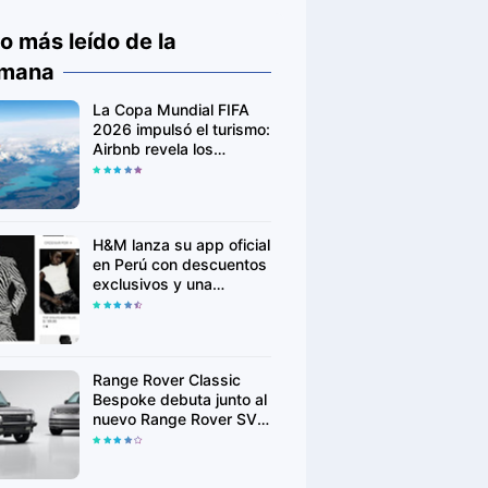
o más leído de la
mana
La Copa Mundial FIFA
2026 impulsó el turismo:
Airbnb revela los
destinos que más
crecieron en búsquedas
H&M lanza su app oficial
en Perú con descuentos
exclusivos y una
experiencia de compra
más personalizada
Range Rover Classic
Bespoke debuta junto al
nuevo Range Rover SV
Ultra en Monterey Car
Week