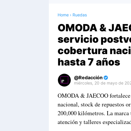
Home
›
Ruedas
OMODA & JAEC
servicio postv
cobertura naci
hasta 7 años
Redacción
miércoles, 20 de mayo de 20
Premium
OMODA & JAECOO fortalece su 
By
nacional, stock de repuestos or
Raushan
Design
200,000 kilómetros. La marca 
With
atención y talleres especializa
Shroff
Templates