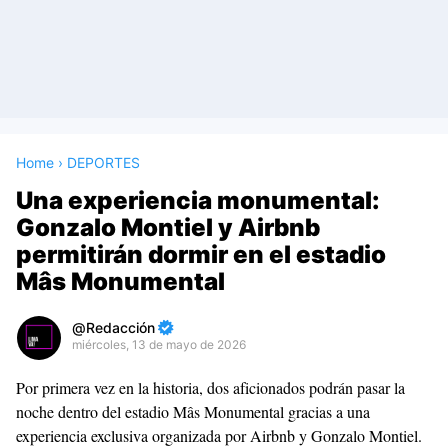
Home
›
DEPORTES
Una experiencia monumental:
Gonzalo Montiel y Airbnb
permitirán dormir en el estadio
Mâs Monumental
Redacción
miércoles, 13 de mayo de 2026
Premium
Por primera vez en la historia, dos aficionados podrán pasar la
By
noche dentro del estadio Mâs Monumental gracias a una
Raushan
experiencia exclusiva organizada por Airbnb y Gonzalo Montiel.
Design