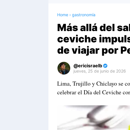
Home
›
gastronomía
Más allá del sa
ceviche impul
de viajar por 
ericisraelb
jueves, 25 de junio de 2026
Premium
Lima, Trujillo y Chiclayo se c
By
celebrar el Día del Ceviche co
Raushan
Design
With
Shroff
Templates