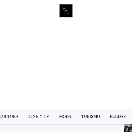
L
se
CULTURA
CINE Y TV
MODA
TURISMO
RUEDAS