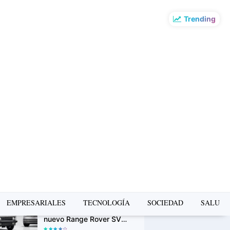
Trending
o más leído de la
mana
La Copa Mundial FIFA
2026 impulsó el turismo:
Airbnb revela los
destinos que más
crecieron en búsquedas
H&M lanza su app oficial
en Perú con descuentos
exclusivos y una
experiencia de compra
más personalizada
Range Rover Classic
EMPRESARIALES
TECNOLOGÍA
SOCIEDAD
SALUD
Bespoke debuta junto al
nuevo Range Rover SV
Ultra en Monterey Car