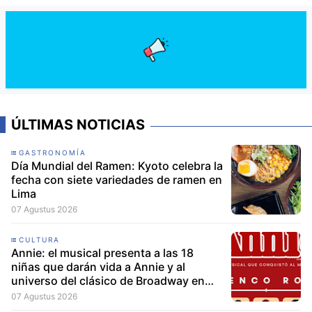
ÚLTIMAS NOTICIAS
GASTRONOMÍA
Día Mundial del Ramen: Kyoto celebra la
fecha con siete variedades de ramen en
Lima
07 Agustus 2026
CULTURA
Annie: el musical presenta a las 18
niñas que darán vida a Annie y al
universo del clásico de Broadway en
Lima
07 Agustus 2026