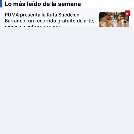
Lo más leído de la semana
PUMA presenta la Ruta Suede en
Barranco: un recorrido gratuito de arte,
música y cultura urbana
Avon Iconic Collection: la nueva
colección de perfumes que reinventa
sus fragancias clásicas para conquistar
nuevas generaciones
Real InterContinental Lima Miraflores
será partner de The World's 50 Best
Restaurants 2026 y recibirá a la élite
gastronómica mundial
D1 reestrena "MEZCLA", el musical
inspirado en West Side Story, con tres