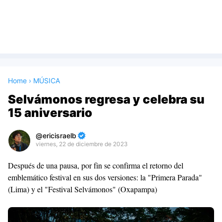
Home
›
MÚSICA
Selvámonos regresa y celebra su
15 aniversario
ericisraelb
viernes, 22 de diciembre de 2023
Premium
Después de una pausa, por fin se confirma el retorno del
By
emblemático festival en sus dos versiones: la "Primera Parada"
Raushan
(Lima) y el "Festival Selvámonos" (Oxapampa)
Design
With
Shroff