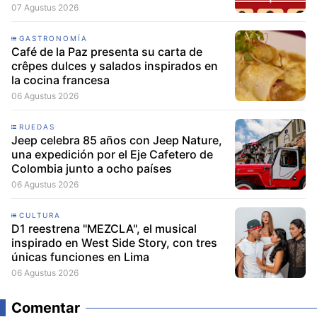
Lima
07 Agustus 2026
GASTRONOMÍA
Café de la Paz presenta su carta de
crêpes dulces y salados inspirados en
la cocina francesa
06 Agustus 2026
RUEDAS
Jeep celebra 85 años con Jeep Nature,
una expedición por el Eje Cafetero de
Colombia junto a ocho países
06 Agustus 2026
CULTURA
D1 reestrena "MEZCLA", el musical
inspirado en West Side Story, con tres
únicas funciones en Lima
06 Agustus 2026
Comentar