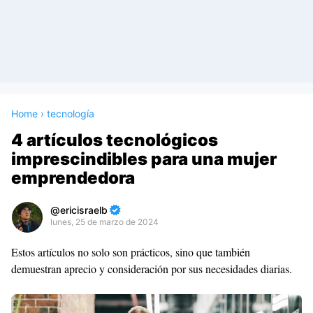
Home
›
tecnología
4 artículos tecnológicos
imprescindibles para una mujer
emprendedora
ericisraelb
lunes, 25 de marzo de 2024
Premium
Estos artículos no solo son prácticos, sino que también
By
demuestran aprecio y consideración por sus necesidades diarias.
Raushan
Design
With