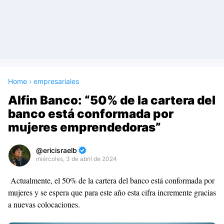
Home
›
empresariales
Alfin Banco: “50% de la cartera del
banco está conformada por
mujeres emprendedoras”
ericisraelb
miércoles, 3 de abril de 2024
Premium
Actualmente, el 50% de la cartera del banco está conformada por
By
mujeres y se espera que para este año esta cifra incremente gracias
Raushan
a nuevas colocaciones.
Design
With