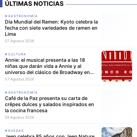
ÚLTIMAS NOTICIAS
GASTRONOMÍA
Día Mundial del Ramen: Kyoto celebra la
fecha con siete variedades de ramen en
Lima
07 Agustus 2026
CULTURA
Annie: el musical presenta a las 18
niñas que darán vida a Annie y al
universo del clásico de Broadway en
Lima
07 Agustus 2026
GASTRONOMÍA
Café de la Paz presenta su carta de
crêpes dulces y salados inspirados en
la cocina francesa
06 Agustus 2026
RUEDAS
Jeep celebra 85 años con Jeep Nature,