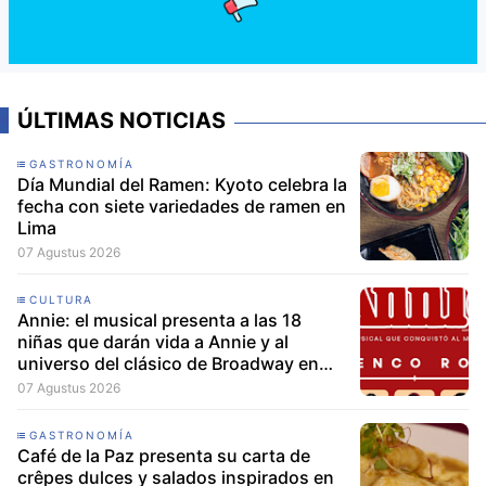
ÚLTIMAS NOTICIAS
GASTRONOMÍA
Día Mundial del Ramen: Kyoto celebra la
fecha con siete variedades de ramen en
Lima
07 Agustus 2026
CULTURA
Annie: el musical presenta a las 18
niñas que darán vida a Annie y al
universo del clásico de Broadway en
Lima
07 Agustus 2026
GASTRONOMÍA
Café de la Paz presenta su carta de
crêpes dulces y salados inspirados en