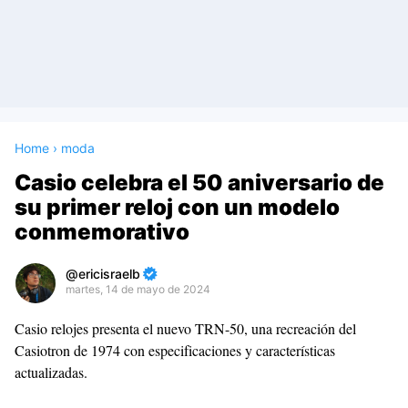
Home
›
moda
Casio celebra el 50 aniversario de
su primer reloj con un modelo
conmemorativo
ericisraelb
martes, 14 de mayo de 2024
Premium
Casio relojes presenta el nuevo TRN-50, una recreación del
By
Casiotron de 1974 con especificaciones y características
Raushan
actualizadas.
Design
With