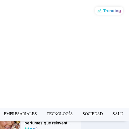
Trending
o más leído de la
mana
La Copa Mundial FIFA
2026 impulsó el turismo:
Airbnb revela los
destinos que más
crecieron en búsquedas
PUMA presenta la Ruta
Suede en Barranco: un
recorrido gratuito de
arte, música y cultura
urbana
Avon Iconic Collection: la
EMPRESARIALES
TECNOLOGÍA
SOCIEDAD
SALUD
nueva colección de
perfumes que reinventa
sus fragancias clásicas