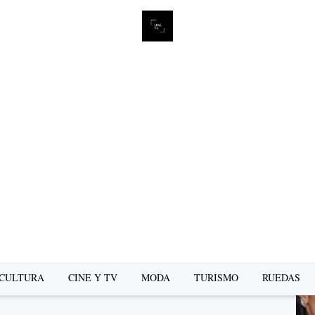
L
se
CULTURA
CINE Y TV
MODA
TURISMO
RUEDAS