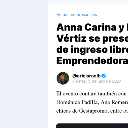
Home
›
empresariales
Anna Carina y 
Vértiz se pres
de ingreso lib
Emprendedora
ericisraelb
viernes, 5 de julio de 2024
Premium
El evento contará también con 
By
Doménica Padilla, Ana Romero
Raushan
Design
chicas de Gestapromo, entre o
With
Shroff
Templates