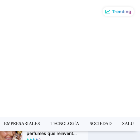
Trending
o más leído de la
mana
La Copa Mundial FIFA
2026 impulsó el turismo:
Airbnb revela los
destinos que más
crecieron en búsquedas
PUMA presenta la Ruta
Suede en Barranco: un
recorrido gratuito de
arte, música y cultura
urbana
Avon Iconic Collection: la
EMPRESARIALES
TECNOLOGÍA
SOCIEDAD
SALUD
nueva colección de
perfumes que reinventa
sus fragancias clásicas