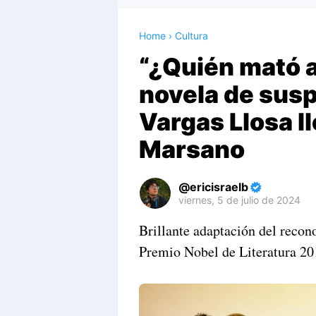
Home
›
Cultura
“¿Quién mató a
novela de sus
Vargas Llosa ll
Marsano
ericisraelb
viernes, 5 de julio de 2024
Premium
Brillante adaptación del recon
By
Premio Nobel de Literatura 201
Raushan
Design
With
Shroff
Templates