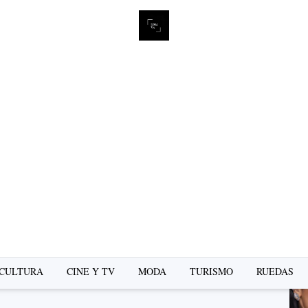
L
se
CULTURA
CINE Y TV
MODA
TURISMO
RUEDAS