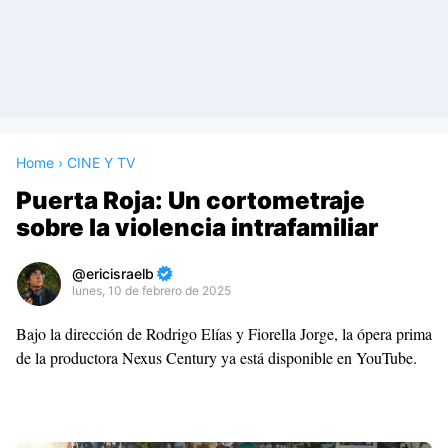
Home
›
CINE Y TV
Puerta Roja: Un cortometraje
sobre la violencia intrafamiliar
ericisraelb
lunes, 10 de febrero de 2025
Premium
Bajo la dirección de Rodrigo Elías y Fiorella Jorge, la ópera prima
By
de la productora Nexus Century ya está disponible en YouTube.
Raushan
Design
With
Shroff