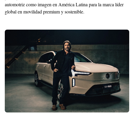
Raushan
automotriz como imagen en América Latina para la marca líder
Design
global en movilidad premium y sostenible.
With
Shroff
Templates