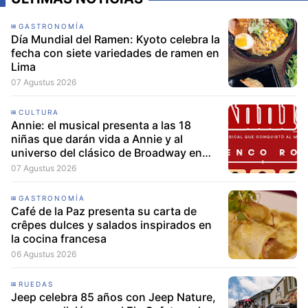
GASTRONOMÍA
Día Mundial del Ramen: Kyoto celebra la
fecha con siete variedades de ramen en
Lima
07 Agustus 2026
CULTURA
Annie: el musical presenta a las 18
niñas que darán vida a Annie y al
universo del clásico de Broadway en
Lima
07 Agustus 2026
GASTRONOMÍA
Café de la Paz presenta su carta de
crêpes dulces y salados inspirados en
la cocina francesa
06 Agustus 2026
RUEDAS
Jeep celebra 85 años con Jeep Nature,