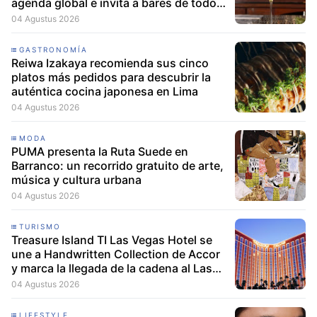
agenda global e invita a bares de todo
el mundo a participar
04 Agustus 2026
GASTRONOMÍA
Reiwa Izakaya recomienda sus cinco
platos más pedidos para descubrir la
auténtica cocina japonesa en Lima
04 Agustus 2026
MODA
PUMA presenta la Ruta Suede en
Barranco: un recorrido gratuito de arte,
música y cultura urbana
04 Agustus 2026
TURISMO
Treasure Island TI Las Vegas Hotel se
une a Handwritten Collection de Accor
y marca la llegada de la cadena al Las
Vegas Strip
04 Agustus 2026
LIFESTYLE