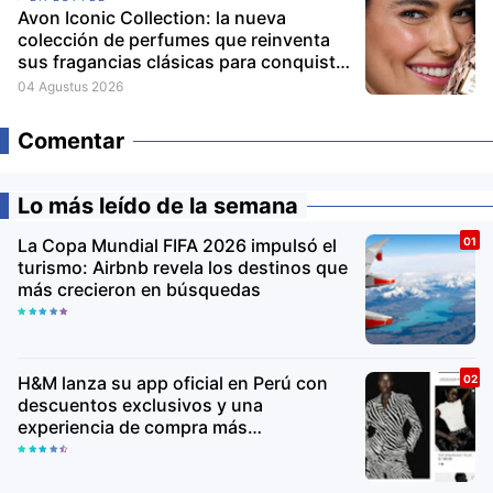
Avon Iconic Collection: la nueva
colección de perfumes que reinventa
sus fragancias clásicas para conquistar
nuevas generaciones
04 Agustus 2026
Comentar
Lo más leído de la semana
La Copa Mundial FIFA 2026 impulsó el
turismo: Airbnb revela los destinos que
más crecieron en búsquedas
H&M lanza su app oficial en Perú con
descuentos exclusivos y una
experiencia de compra más
personalizada