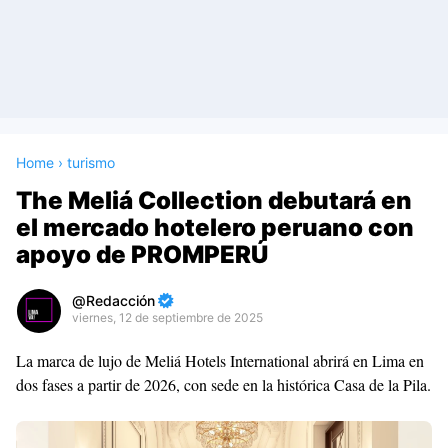
Home
›
turismo
The Meliá Collection debutará en
el mercado hotelero peruano con
apoyo de PROMPERÚ
Redacción
viernes, 12 de septiembre de 2025
Premium
La marca de lujo de Meliá Hotels International abrirá en Lima en
By
dos fases a partir de 2026, con sede en la histórica Casa de la Pila.
Raushan
Design
With