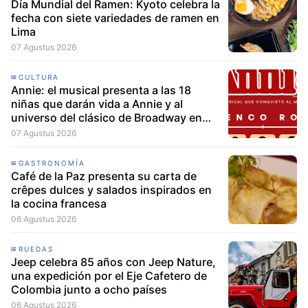
Día Mundial del Ramen: Kyoto celebra la
fecha con siete variedades de ramen en
Lima
07 Agustus 2026
CULTURA
Annie: el musical presenta a las 18
niñas que darán vida a Annie y al
universo del clásico de Broadway en
Lima
07 Agustus 2026
GASTRONOMÍA
Café de la Paz presenta su carta de
crêpes dulces y salados inspirados en
la cocina francesa
06 Agustus 2026
RUEDAS
Jeep celebra 85 años con Jeep Nature,
una expedición por el Eje Cafetero de
Colombia junto a ocho países
06 Agustus 2026