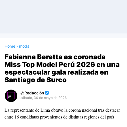
Home
›
moda
Fabianna Beretta es coronada
Miss Top Model Perú 2026 en una
espectacular gala realizada en
Santiago de Surco
Redacción
sábado, 30 de mayo de 2026
Premium
La representante de Lima obtuvo la corona nacional tras destacar
By
entre 16 candidatas provenientes de distintas regiones del país
Raushan
Design