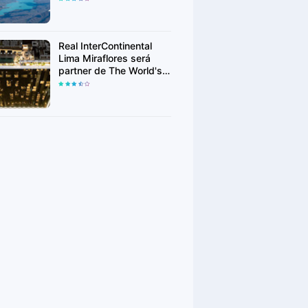
crecieron en búsquedas
Real InterContinental
Lima Miraflores será
partner de The World's
50 Best Restaurants
2026 y recibirá a la élite
gastronómica mundial