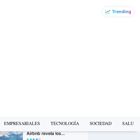
Trending
o más leído de la
mana
PUMA presenta la Ruta
Suede en Barranco: un
recorrido gratuito de
arte, música y cultura
urbana
Avon Iconic Collection: la
nueva colección de
perfumes que reinventa
sus fragancias clásicas
para conquistar nuevas
generaciones
La Copa Mundial FIFA
EMPRESARIALES
TECNOLOGÍA
SOCIEDAD
SALUD
2026 impulsó el turismo:
Airbnb revela los
destinos que más