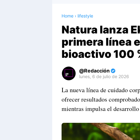
Home
›
lifestyle
Natura lanza 
primera línea 
bioactivo 100
Redacción
lunes, 6 de julio de 2026
Premium
La nueva línea de cuidado corp
By
ofrecer resultados comprobados c
Raushan
Design
mientras impulsa el desarrollo
With
Shroff
Templates