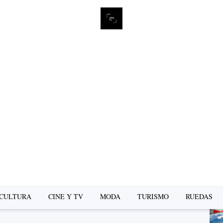
L
se
CULTURA
CINE Y TV
MODA
TURISMO
RUEDAS