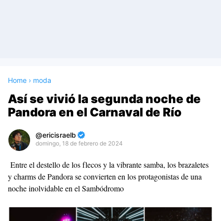
Home
›
moda
Así se vivió la segunda noche de
Pandora en el Carnaval de Río
ericisraelb
domingo, 18 de febrero de 2024
Premium
Entre el destello de los flecos y la vibrante samba, los brazaletes
By
y charms de Pandora se convierten en los protagonistas de una
Raushan
noche inolvidable en el Sambódromo
Design
With
Shroff