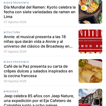
GASTRONOMÍA
Día Mundial del Ramen: Kyoto celebra la
fecha con siete variedades de ramen en
Lima
07 Agustus 2026
CULTURA
Annie: el musical presenta a las 18
niñas que darán vida a Annie y al
universo del clásico de Broadway en
Lima
07 Agustus 2026
GASTRONOMÍA
Café de la Paz presenta su carta de
crêpes dulces y salados inspirados en
la cocina francesa
06 Agustus 2026
RUEDAS
Jeep celebra 85 años con Jeep Nature,
una expedición por el Eje Cafetero de
Colombia junto a ocho países