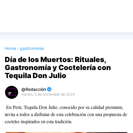
Home
›
gastronomía
Día de los Muertos: Rituales,
Gastronomía y Coctelería con
Tequila Don Julio
Redacción
martes, 5 de noviembre de 2024
Premium
En Perú, Tequila Don Julio, conocido por su calidad premium,
By
invita a todos a disfrutar de esta celebración con una propuesta de
Raushan
cocteles inspirados en esta tradición.
Design
With