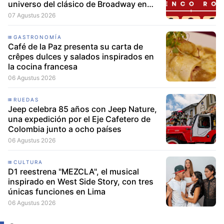
universo del clásico de Broadway en
Lima
07 Agustus 2026
GASTRONOMÍA
Café de la Paz presenta su carta de
crêpes dulces y salados inspirados en
la cocina francesa
06 Agustus 2026
RUEDAS
Jeep celebra 85 años con Jeep Nature,
una expedición por el Eje Cafetero de
Colombia junto a ocho países
06 Agustus 2026
CULTURA
D1 reestrena "MEZCLA", el musical
inspirado en West Side Story, con tres
únicas funciones en Lima
06 Agustus 2026